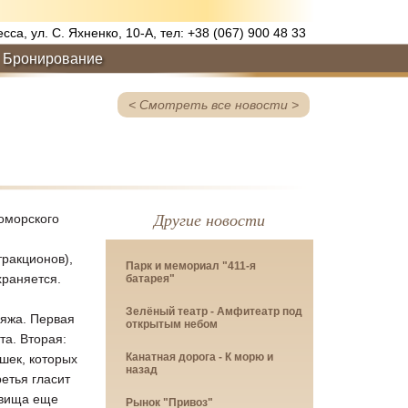
есса, ул. С. Яхненко, 10-А, тел: +38 (067) 900 48 33
Бронирование
< Cмотреть все новости >
Другие новости
оморского
ракционов),
Парк и мемориал "411-я
храняется.
батарея"
Зелёный театр - Амфитеатр под
ляжа. Первая
открытым небом
та. Вторая:
Канатная дорога - К морю и
шек, которых
назад
етья гласит
овища еще
Рынок "Привоз"