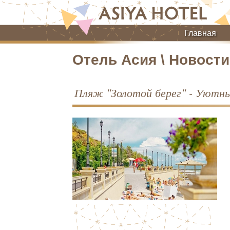
Главная
Отель Асия \ Новост
Пляж "Золотой берег" - Уютны