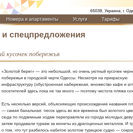
65038, Украина, г. Од
Номера и апартаменты
Услуги
Тарифы
и и спецпредложения
й кусочек побережья
«Золотой берег» — это небольшой, но очень уютный кусочек черн
побережья в городской черте Одессы. Несмотря на прекрасную
инфраструктуру (обустроенная набережная, множество кафе и атт
посетителей здесь пока не так много — поэтому чистота пляжа со
Есть несколько версий, объясняющих происхождение названия п
— самая банальная: песок здесь во все времена был золотого цве
сюда по подземным ходам переправляли из города молодых деву
затем продавали туркам за монеты из драгоценных металлов. И тр
о том, что тут разбилось набитое золотом турецкое судно — сокр