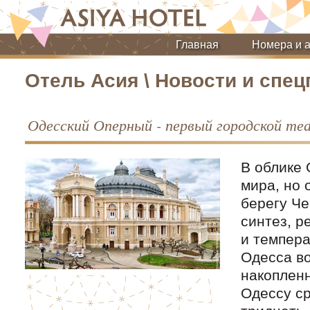
Главная
Номера и 
Отель Асия \ Новости и спе
Одесский Оперный - первый городской те
В облике 
мира, но 
берегу Че
синтез, р
и темпера
Одесса во
накопленн
Одессу ср