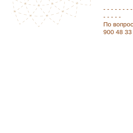
- - - - - - - -
- - - - -
По вопрос
900 48 3