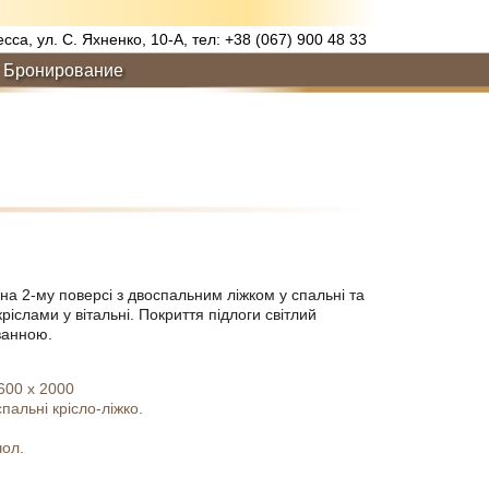
есса, ул. С. Яхненко, 10-А, тел: +38 (067) 900 48 33
Бронирование
а 2-му поверсі з двоспальним ліжком у спальні та
іслами у вітальні. Покриття підлоги світлий
ванною.
600 х 2000
пальні крісло-ліжко.
чол.