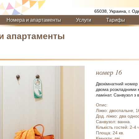
65038, Украина, г. Од
Номера и апартаменты
Услуги
Тарифы
 и апартаменты
номер 16
Двокімнатний номер н
двома розкладними кр
ламінат. Санвузол з 
Опис:
Ліжко: двоспальне, 1
Дод. ліжко: два однос
Санвузол: ванна.
Кількість гостей: 2-4 
Площа: 24 кв.
Кімнати: дві