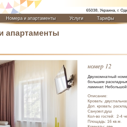
65038, Украина, г. Од
Номера и апартаменты
Услуги
Тарифы
 и апартаменты
номер 12
Двухкомнатный номер
большим раскладным
ламинат. Небольшой
Описание:
Кровать: двуспальна
Доп. кровать: раск
Санузел:душ
Кол-во гостей: 2-4 ч
Площадь: 16 кв.м.
Комнаты: две